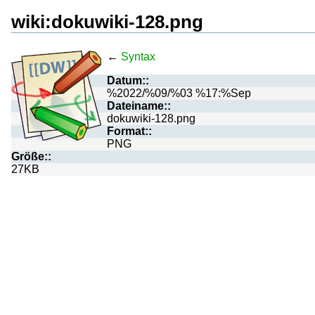
wiki:dokuwiki-128.png
←
Syntax
Datum::
%2022/%09/%03 %17:%Sep
Dateiname::
dokuwiki-128.png
Format::
PNG
Größe::
27KB